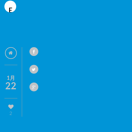
E
1月
22
2